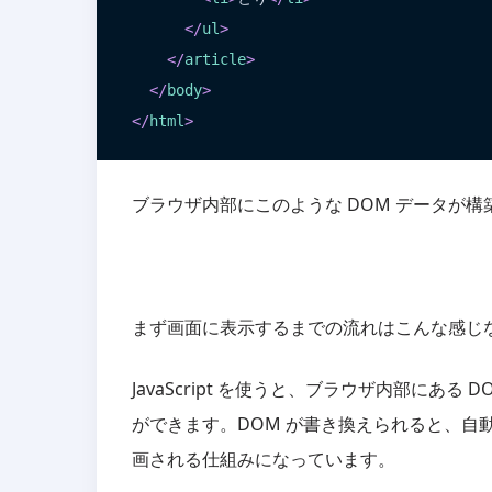
</
ul
>
</
article
>
</
body
>
</
html
>
ブラウザ内部にこのような DOM データが構
まず画面に表示するまでの流れはこんな感じなので
JavaScript を使うと、ブラウザ内部にあ
ができます。DOM が書き換えられると、自動
画される仕組みになっています。