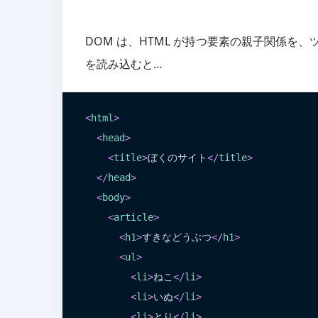
DOM は、HTML が持つ要素の親子関係を、
を読み込むと…
<
html
>
<
head
>
<
title
>
ぼくのサイト
</
title
>
</
head
>
<
body
>
<
article
>
<
h1
>
すきなどうぶつ
</
h1
>
<
ul
>
<
li
>
ねこ
</
li
>
<
li
>
いぬ
</
li
>
<
li
>
とり
</
li
>