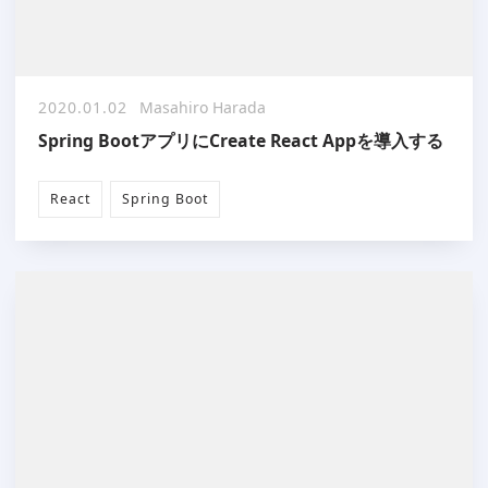
2020.01.02
Masahiro Harada
Spring BootアプリにCreate React Appを導入する
React
Spring Boot