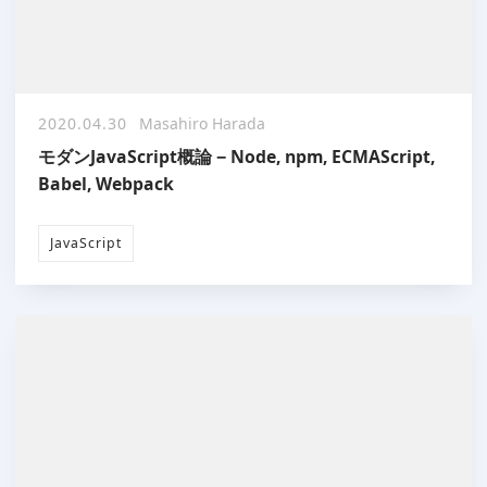
2020.04.30
Masahiro Harada
モダンJavaScript概論 − Node, npm, ECMAScript,
Babel, Webpack
JavaScript