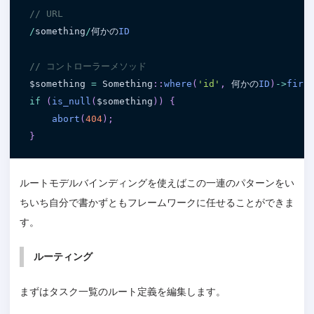
// URL
/
something
/
何かの
ID
// コントローラーメソッド
$something
=
 Something
:
:
where
(
'id'
,
 何かの
ID
)
-
>
firs
if
(
is_null
(
$something
)
)
{
abort
(
404
)
;
}
ルートモデルバインディングを使えばこの一連のパターンをい
ちいち自分で書かずともフレームワークに任せることができま
す。
ルーティング
まずはタスク一覧のルート定義を編集します。