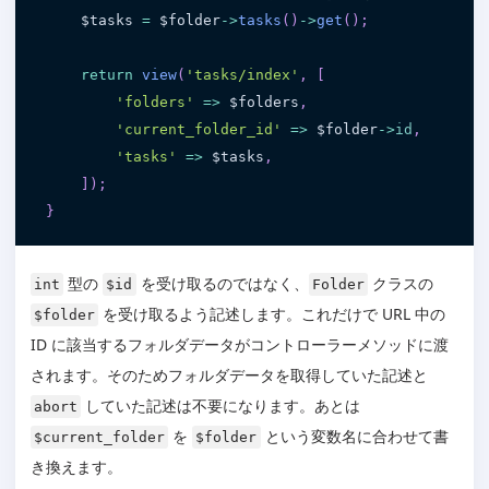
$tasks
=
$folder
-
>
tasks
(
)
-
>
get
(
)
;
return
view
(
'tasks/index'
,
[
'folders'
=
>
$folders
,
'current_folder_id'
=
>
$folder
-
>
id
,
'tasks'
=
>
$tasks
,
]
)
;
}
型の
を受け取るのではなく、
クラスの
int
$id
Folder
を受け取るよう記述します。これだけで URL 中の
$folder
ID に該当するフォルダデータがコントローラーメソッドに渡
されます。そのためフォルダデータを取得していた記述と
していた記述は不要になります。あとは
abort
を
という変数名に合わせて書
$current_folder
$folder
き換えます。