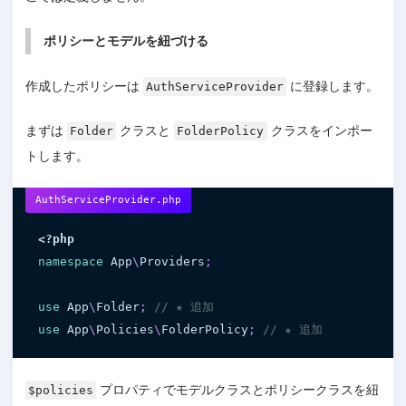
ポリシーとモデルを紐づける
作成したポリシーは
に登録します。
AuthServiceProvider
まずは
クラスと
クラスをインポー
Folder
FolderPolicy
トします。
AuthServiceProvider.php
<?php
namespace
App
\
Providers
;
use
App
\
Folder
;
// ★ 追加
use
App
\
Policies
\
FolderPolicy
;
// ★ 追加
プロパティでモデルクラスとポリシークラスを紐
$policies