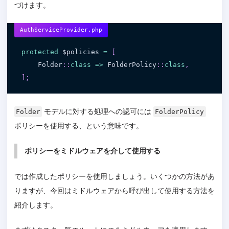
づけます。
AuthServiceProvider.php
protected
$policies
=
[
    Folder
:
:
class
=
>
 FolderPolicy
:
:
class
,
]
;
モデルに対する処理への認可には
Folder
FolderPolicy
ポリシーを使用する、という意味です。
ポリシーをミドルウェアを介して使用する
では作成したポリシーを使用しましょう。いくつかの方法があ
りますが、今回はミドルウェアから呼び出して使用する方法を
紹介します。