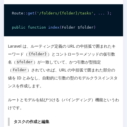
Route
:
:
get
(
'/folders/{folder}/tasks'
,
.
.
.
)
;
public
function
index
(
Folder 
$folder
)
Laravel は、ルーティング定義の URL の中括弧で囲まれたキ
ーワード（
）とコントローラーメソッドの仮引数
{folder}
名（
）が一致していて、かつ引数が型指定
$folder
（
）されていれば、URL の中括弧で囲まれた部分の
Folder
値を ID とみなし、自動的に引数の型のモデルクラスインスタ
ンスを作成します。
ルートとモデルを結びつける（バインディング）機能というわ
けです。
タスクの作成と編集