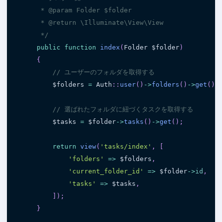
     * @param Folder $folder

     * @return \Illuminate\View\View

     */
public
function
index
(
Folder 
$folder
)
{
// ユーザーのフォルダを取得する
$folders
=
 Auth
:
:
user
(
)
-
>
folders
(
)
-
>
get
(
)
;
// 選ばれたフォルダに紐づくタスクを取得する
$tasks
=
$folder
-
>
tasks
(
)
-
>
get
(
)
;
return
view
(
'tasks/index'
,
[
'folders'
=
>
$folders
,
'current_folder_id'
=
>
$folder
-
>
id
,
'tasks'
=
>
$tasks
,
]
)
;
}