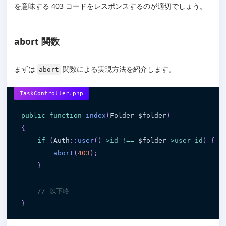
を意味する 403 コードをレスポンスするのが適切でしょう。
abort 関数
まずは
関数による実現方法を紹介します。
abort
TaskController.php
public
function
index
(
Folder 
$folder
)
{
if
(
Auth
:
:
user
(
)
-
>
id
!==
$folder
-
>
user_id
)
{
abort
(
403
)
;
}
// 以下略
}