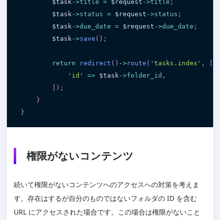
$task
-
>
title
=
$request
-
>
title
;
$task
-
>
status
=
$request
-
>
status
;
$task
-
>
due_date
=
$request
-
>
due_date
;
$task
-
>
save
(
)
;
return
redirect
(
)
-
>
route
(
'tasks.index'
,
[
'id'
=
>
$task
-
>
folder_id
,
]
)
;
}
}
権限がないコンテンツ
続いて権限がないコンテンツへのアクセスへの対策を考えま
す。存在はするが自分のものではないフォルダの ID を含む
URL にアクセスされた場合です。この場合は権限がないこと