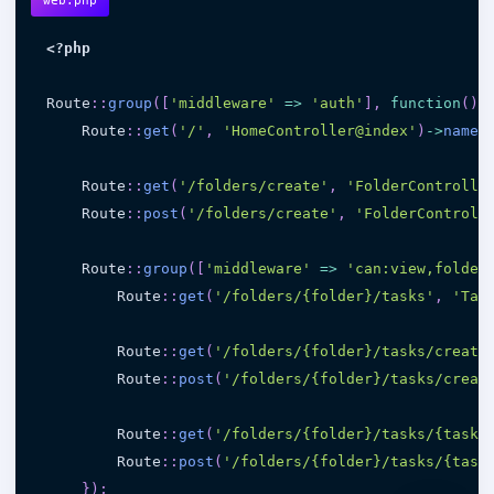
web.php
<?php
Route
:
:
group
(
[
'middleware'
=
>
'auth'
]
,
function
(
)
    Route
:
:
get
(
'/'
,
'HomeController@index'
)
-
>
name
(
    Route
:
:
get
(
'/folders/create'
,
'FolderControlle
    Route
:
:
post
(
'/folders/create'
,
'FolderControll
    Route
:
:
group
(
[
'middleware'
=
>
'can:view,folder
        Route
:
:
get
(
'/folders/{folder}/tasks'
,
'Tas
        Route
:
:
get
(
'/folders/{folder}/tasks/create
        Route
:
:
post
(
'/folders/{folder}/tasks/creat
        Route
:
:
get
(
'/folders/{folder}/tasks/{task}
        Route
:
:
post
(
'/folders/{folder}/tasks/{task
}
)
;