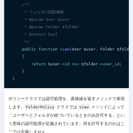
/**

     * フォルダの閲覧権限

     * @param User $user

     * @param Folder $folder

     * @return bool

     */
public
function
view
(
User 
$user
,
 Folder 
$folde
{
return
$user
-
>
id
===
$folder
-
>
user_id
;
}
}
ポリシークラスでは認可処理を、真偽値を返すメソッドで表現
します。
クラスでは
メソッドによって
FolderPolicy
view
「ユーザーとフォルダが紐づいているときのみ許可する」とい
う意味の認可処理が定義されています。何を許可するのかはこ
こでは定義しません。