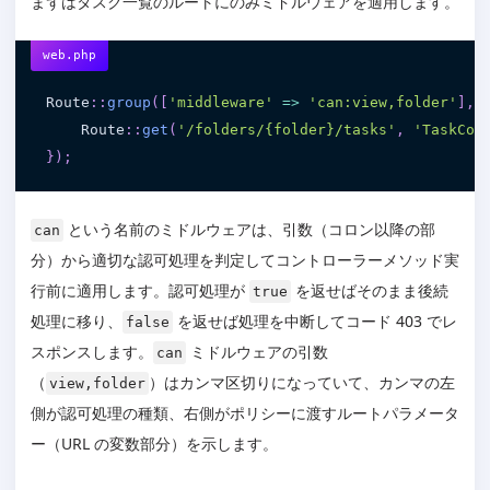
まずはタスク一覧のルートにのみミドルウェアを適用します。
web.php
Route
:
:
group
(
[
'middleware'
=
>
'can:view,folder'
]
,
    Route
:
:
get
(
'/folders/{folder}/tasks'
,
'TaskCon
}
)
;
という名前のミドルウェアは、引数（コロン以降の部
can
分）から適切な認可処理を判定してコントローラーメソッド実
行前に適用します。認可処理が
を返せばそのまま後続
true
処理に移り、
を返せば処理を中断してコード 403 でレ
false
スポンスします。
ミドルウェアの引数
can
（
）はカンマ区切りになっていて、カンマの左
view,folder
側が認可処理の種類、右側がポリシーに渡すルートパラメータ
ー（URL の変数部分）を示します。