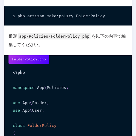
$ php artisan make:policy FolderPolicy
雛形
を以下の内容で編
app/Policies/FolderPolicy.php
集してください。
FolderPolicy.php
<?php
namespace
App
\
Policies
;
use
App
\
Folder
;
use
App
\
User
;
class
FolderPolicy
{