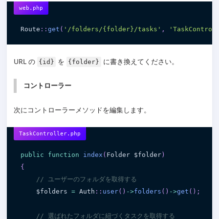
web.php
Route
:
:
get
(
'/folders/{folder}/tasks'
,
'TaskControl
URL の
を
に書き換えてください。
{id}
{folder}
コントローラー
次にコントローラーメソッドを編集します。
TaskController.php
public
function
index
(
Folder 
$folder
)
{
// ユーザーのフォルダを取得する
$folders
=
 Auth
:
:
user
(
)
-
>
folders
(
)
-
>
get
(
)
;
// 選ばれたフォルダに紐づくタスクを取得する