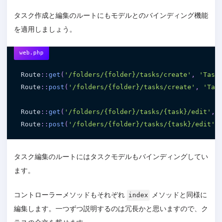
タスク作成と編集のルートにもモデルとのバインディング機能
を適用しましょう。
web.php
Route
:
:
get
(
'/folders/{folder}/tasks/create'
,
'Task
Route
:
:
post
(
'/folders/{folder}/tasks/create'
,
'Tas
Route
:
:
get
(
'/folders/{folder}/tasks/{task}/edit'
,
Route
:
:
post
(
'/folders/{folder}/tasks/{task}/edit'
,
タスク編集のルートにはタスクモデルもバインディングしてい
ます。
コントローラーメソッドもそれぞれ
メソッドと同様に
index
編集します。一つずつ説明するのは冗長かと思いますので、ク