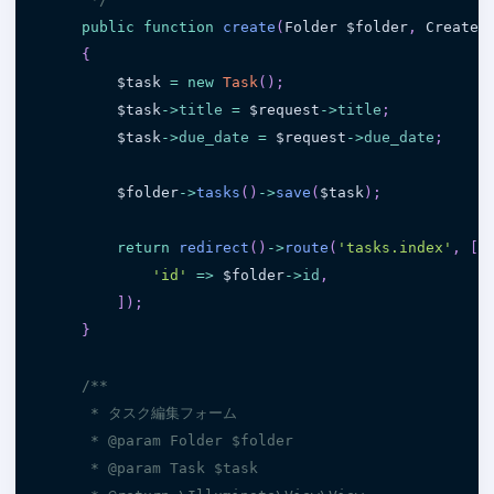
public
function
create
(
Folder 
$folder
,
 CreateT
{
$task
=
new
Task
(
)
;
$task
-
>
title
=
$request
-
>
title
;
$task
-
>
due_date
=
$request
-
>
due_date
;
$folder
-
>
tasks
(
)
-
>
save
(
$task
)
;
return
redirect
(
)
-
>
route
(
'tasks.index'
,
[
'id'
=
>
$folder
-
>
id
,
]
)
;
}
/**

     * タスク編集フォーム

     * @param Folder $folder

     * @param Task $task
