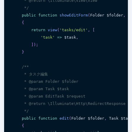
     * @return \Illuminate\View\View

     */
public
function
showEditForm
(
Folder 
$folder
,
 T
{
return
view
(
'tasks/edit'
,
[
'task'
=
>
$task
,
]
)
;
}
/**

     * タスク編集

     * @param Folder $folder

     * @param Task $task

     * @param EditTask $request

     * @return \Illuminate\Http\RedirectResponse

     */
public
function
edit
(
Folder 
$folder
,
 Task 
$tas
{