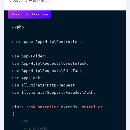
ラスの全文を載せます。
TaskController.php
<?php
namespace
App
\
Http
\
Controllers
;
use
App
\
Folder
;
use
App
\
Http
\
Requests
\
CreateTask
;
use
App
\
Http
\
Requests
\
EditTask
;
use
App
\
Task
;
use
Illuminate
\
Http
\
Request
;
use
Illuminate
\
Support
\
Facades
\
Auth
;
class
TaskController
extends
Controller
{
/**

     * タスク一覧
