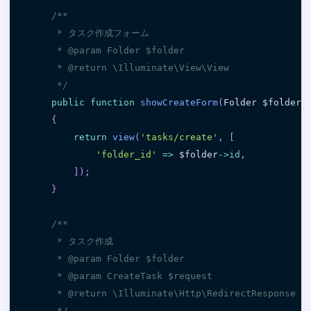
/**

     * タスク作成フォーム

     * @param Folder $folder

     * @return \Illuminate\View\View

     */
public
function
showCreateForm
(
Folder 
$folder
)
{
return
view
(
'tasks/create'
,
[
'folder_id'
=
>
$folder
-
>
id
,
]
)
;
}
/**

     * タスク作成

     * @param Folder $folder

     * @param CreateTask $request

     * @return \Illuminate\Http\RedirectResponse

     */