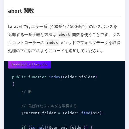
abort 関数
Laravel ではエラー系（400番台 / 500番台）のレスポンスを
返却する一番手軽な方法は
関数を使うことです。タス
abort
クコントローラーの
メソッドでフォルダデータを取得
index
処理の下に以下のようにコードを追加してください。
TaskController.php
public
function
index
(
Folder 
$folder
)
{
// 略
// 選ばれたフォルダを取得する
$current_folder
=
 Folder
:
:
find
(
$id
)
;
if
(
is_null
(
$current_folder
)
)
{