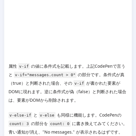
属性
の値に条件式を記載します。上記CodePenで言う
v-if
と
の部分です。条件式が真
v-if="messages.count > 0"
（true）と判断された場合、その
が書かれた要素が
v-if
DOMに現れます。逆に条件式が偽（false）と判断された場合
は、要素がDOMから削除されます。
と
も同様に機能します。CodePenの
v-else-if
v-else
の部分を
に書き換えてみてください。
count: 3
count: 0
青い通知が消え、"No messages." が表示されるはずです。