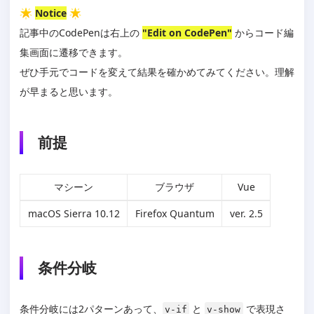
マニュアル
Notice
HTMLの属性にデータを埋め込む
記事中のCodePenは右上の
"Edit on CodePen"
からコード編
関連記事
集画面に遷移できます。
Vue.js入門（全7回）
ぜひ手元でコードを変えて結果を確かめてみてください。理解
が早まると思います。
前提
マシーン
ブラウザ
Vue
macOS Sierra 10.12
Firefox Quantum
ver. 2.5
条件分岐
条件分岐には2パターンあって、
と
で表現さ
v-if
v-show