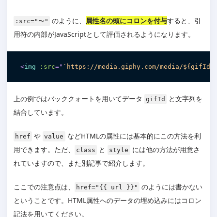
のように、
属性名の頭にコロンを付与
すると、引
:src="〜"
用符の内部がJavaScriptとして評価されるようになります。
<
img
:src
=
"
`https://media.giphy.com/media/${gifId}
上の例ではバッククォートを用いてデータ
と文字列を
gifId
結合しています。
や
などHTMLの属性には基本的にこの方法を利
href
value
用できます。ただ、
と
には他の方法が用意さ
class
style
れていますので、また別記事で紹介します。
ここでの注意点は、
のようには書かない
href="{{ url }}"
ということです。HTML属性へのデータの埋め込みにはコロン
記法を用いてください。