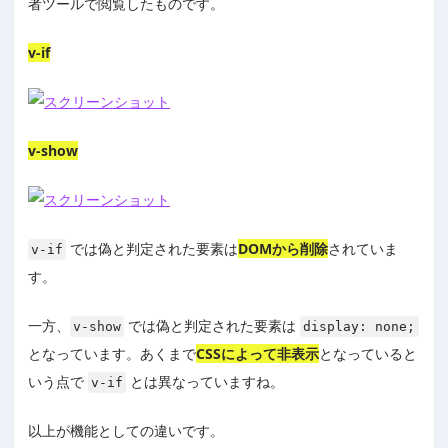
者ツールで閲覧したものです。
v-if
v-show
では偽と判定された要素は
DOMから削除
されていま
v-if
す。
一方、
では偽と判定された要素は
v-show
display: none;
となっています。あくまで
CSSによって非表示
となっていると
いう点で
とは異なっていますね。
v-if
以上が機能としての違いです。