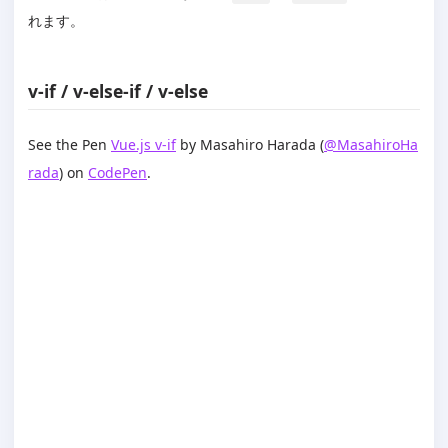
れます。
v-if / v-else-if / v-else
See the Pen
Vue.js v-if
by Masahiro Harada (
@MasahiroHa
rada
) on
CodePen
.