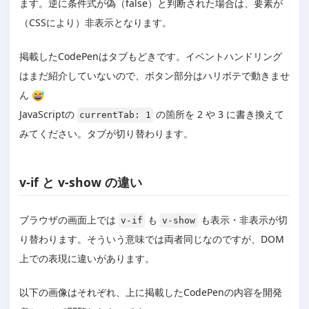
ます。逆に条件式が偽（false）と判断された場合は、要素が
（CSSにより）非表示となります。
掲載したCodePenはタブもどきです。イベントハンドリング
はまだ紹介していないので、ボタン部分はハリボテで動きませ
ん
JavaScriptの
の箇所を 2 や 3 に書き換えて
currentTab: 1
みてください。タブが切り替わります。
v-if と v-show の違い
ブラウザの画面上では
も
も表示・非表示が切
v-if
v-show
り替わります。そういう意味では両者同じなのですが、DOM
上での表現に違いがあります。
以下の画像はそれぞれ、上に掲載したCodePenの内容を開発