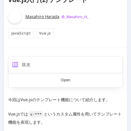
Masahiro Harada
@
_Masahiro_H_
JavaScript
Vue.js
目次
前提
Open
条件分岐
v-if / v-else-if / v-else
v-show
今回はVue.jsのテンプレート機能について紹介します。
v-if と v-show の違い
マニュアル
Vue.jsでは
というカスタム属性を用いてテンプレート
v-***
繰り返し
機能を表現します。
v-for